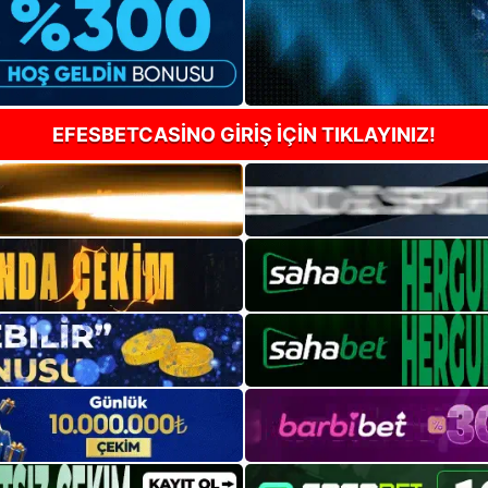
EFESBETCASİNO GİRİŞ İÇİN TIKLAYINIZ!