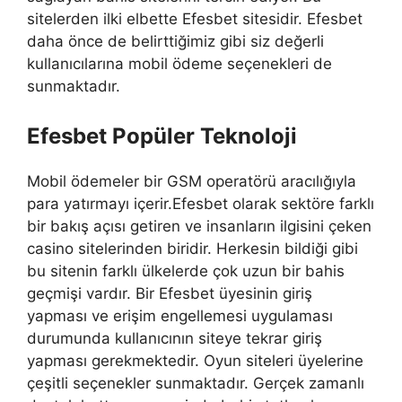
sitelerden ilki elbette Efesbet sitesidir. Efesbet
daha önce de belirttiğimiz gibi siz değerli
kullanıcılarına mobil ödeme seçenekleri de
sunmaktadır.
Efesbet Popüler Teknoloji
Mobil ödemeler bir GSM operatörü aracılığıyla
para yatırmayı içerir.Efesbet olarak sektöre farklı
bir bakış açısı getiren ve insanların ilgisini çeken
casino sitelerinden biridir. Herkesin bildiği gibi
bu sitenin farklı ülkelerde çok uzun bir bahis
geçmişi vardır. Bir Efesbet üyesinin giriş
yapması ve erişim engellemesi uygulaması
durumunda kullanıcının siteye tekrar giriş
yapması gerekmektedir. Oyun siteleri üyelerine
çeşitli seçenekler sunmaktadır. Gerçek zamanlı