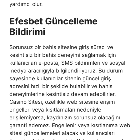
yardımcı olur.
Efesbet Güncelleme
Bildirimi
Sorunsuz bir bahis sitesine giriş süreci ve
kesintisiz bir bahis deneyimi sağlamak için
kullanıcıları e-posta, SMS bildirimleri ve sosyal
medya aracılığıyla bilgilendiriyoruz. Bu durum
sayesinde kullanıcılar sitenin güncel giriş
adresini hızlı bir şekilde bulabilir ve bahis
deneyimlerine kesintisiz devam edebilirler.
Casino Sitesi, özellikle web sitesine erişim
engelleri veya kısıtlamaları nedeniyle
erişilemiyorsa, kaydınızın sorunsuz olacağını
garanti edemez. Engellenir veya kısıtlanırsa web
sitesi güncellemeleri alacak ve kullanıcıları