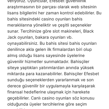
veriyoruz. Oyuncular, Efesbet güvenilirlik
araştırmasının bir parçası olarak web sitesinin
lisans bilgilerini her zaman kontrol edebilirler. Bu
bahis sitesindeki casino oyunları bahis
meraklılarına yöneliktir ve çeşitli seçenekler
sunar. Tercihinize göre slot makineleri, Black
Jack oyunları, bakara oyunları vb.
oynayabilirsiniz. Bu bahis sitesi bahis oyunları
denilince akla gelen ilk firmalardan biri olup
almış olduğu lisans sayesinde üyelerine
güvenilir hizmetler sunmaktadır. Bahisçiler
siteye yaptıkları yatırımlardan anında yüksek
miktarda para kazanabilirler. Bahisçiler Efesbet
sunduğu seçeneklerden yararlanmak ve son
derece güvenilir bir uygulamayla karşılaşarak
finansal hedeflerine ulaşmak için harekete
geçebilirler. Canlı casino oyunları söz konusu
olduğunda üyeler tercihlerine göre seçim