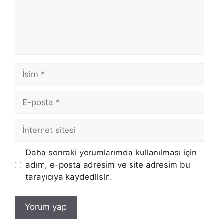
İsim
E-
posta
İnternet
sitesi
Daha sonraki yorumlarımda kullanılması için
adım, e-posta adresim ve site adresim bu
tarayıcıya kaydedilsin.