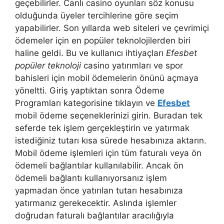
geçebilirler. Canlı casino oyunları söz konusu
olduğunda üyeler tercihlerine göre seçim
yapabilirler. Son yıllarda web siteleri ve çevrimiçi
ödemeler için en popüler teknolojilerden biri
haline geldi. Bu ve kullanıcı ihtiyaçları
Efesbet
popüler teknoloji
casino yatırımları ve spor
bahisleri için mobil ödemelerin önünü açmaya
yöneltti. Giriş yaptıktan sonra Ödeme
Programları kategorisine tıklayın ve
Efesbet
mobil ödeme seçeneklerinizi girin. Buradan tek
seferde tek işlem gerçekleştirin ve yatırmak
istediğiniz tutarı kısa sürede hesabınıza aktarın.
Mobil ödeme işlemleri için tüm faturalı veya ön
ödemeli bağlantılar kullanılabilir. Ancak ön
ödemeli bağlantı kullanıyorsanız işlem
yapmadan önce yatırılan tutarı hesabınıza
yatırmanız gerekecektir. Aslında işlemler
doğrudan faturalı bağlantılar aracılığıyla