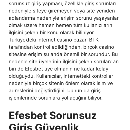
sorunsuz giriş yapması, özellikle giriş sorunları
nedeniyle siteye giremeyen veya site yeniden
adlandırma nedeniyle erişim sorunu yaşayanlar
olmak üzere hemen hemen tüm kullanıcıların
ilgisini çeken bir konu olarak biliniyor.
Türkiye’deki internet casino pazarı BTK
tarafından kontrol edildiğinden, birçok casino
sitesine erişim şu anda önemli bir sorundur. Bu
nedenle site üyelerinin ilgisini çeken sorulardan
biri de Efesbet üye olmanın ne kadar kolay
olduğuydu. Kullanıcılar, internetteki kontroller
nedeniyle birçok sitenin önlem olarak isim ve
adreslerini değiştirdiğini, bunun da giriş
işlemlerinde sorunlara yol açtığını biliyor.
Efesbet Sorunsuz
Giriş Güvenlik