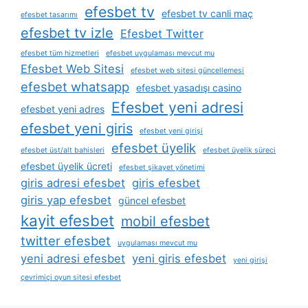
efesbet tv
efesbet tv canli maç
efesbet tasarımı
efesbet tv izle
Efesbet Twitter
efesbet tüm hizmetleri
efesbet uygulaması mevcut mu
Efesbet Web Sitesi
efesbet web sitesi güncellemesi
efesbet whatsapp
efesbet yasadışı casino
Efesbet yeni adresi
efesbet yeni adres
efesbet yeni giris
efesbet yeni girişi
efesbet üyelik
efesbet üst/alt bahisleri
efesbet üyelik süreci
efesbet üyelik ücreti
efesbet şikayet yönetimi
giris adresi efesbet
giris efesbet
giris yap efesbet
güncel efesbet
kayit efesbet
mobil efesbet
twitter efesbet
uygulaması mevcut mu
yeni adresi efesbet
yeni giris efesbet
yeni girişi
çevrimiçi oyun sitesi efesbet