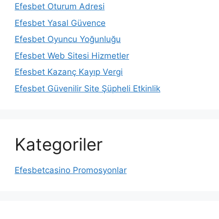
Efesbet Oturum Adresi
Efesbet Yasal Güvence
Efesbet Oyuncu Yoğunluğu
Efesbet Web Sitesi Hizmetler
Efesbet Kazanç Kayıp Vergi
Efesbet Güvenilir Site Şüpheli Etkinlik
Kategoriler
Efesbetcasino Promosyonlar