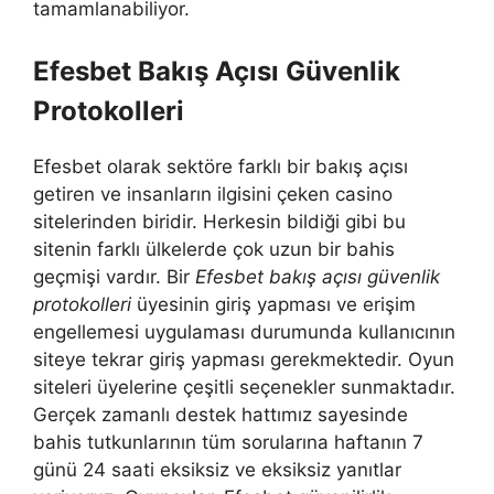
tamamlanabiliyor.
Efesbet Bakış Açısı Güvenlik
Protokolleri
Efesbet olarak sektöre farklı bir bakış açısı
getiren ve insanların ilgisini çeken casino
sitelerinden biridir. Herkesin bildiği gibi bu
sitenin farklı ülkelerde çok uzun bir bahis
geçmişi vardır. Bir
Efesbet bakış açısı güvenlik
protokolleri
üyesinin giriş yapması ve erişim
engellemesi uygulaması durumunda kullanıcının
siteye tekrar giriş yapması gerekmektedir. Oyun
siteleri üyelerine çeşitli seçenekler sunmaktadır.
Gerçek zamanlı destek hattımız sayesinde
bahis tutkunlarının tüm sorularına haftanın 7
günü 24 saati eksiksiz ve eksiksiz yanıtlar