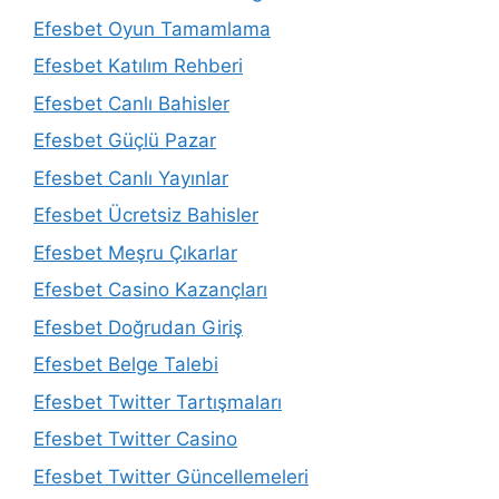
Efesbet Oyun Tamamlama
Efesbet Katılım Rehberi
Efesbet Canlı Bahisler
Efesbet Güçlü Pazar
Efesbet Canlı Yayınlar
Efesbet Ücretsiz Bahisler
Efesbet Meşru Çıkarlar
Efesbet Casino Kazançları
Efesbet Doğrudan Giriş
Efesbet Belge Talebi
Efesbet Twitter Tartışmaları
Efesbet Twitter Casino
Efesbet Twitter Güncellemeleri