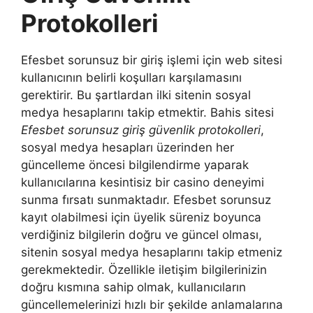
Protokolleri
Efesbet sorunsuz bir giriş işlemi için web sitesi
kullanıcının belirli koşulları karşılamasını
gerektirir. Bu şartlardan ilki sitenin sosyal
medya hesaplarını takip etmektir. Bahis sitesi
Efesbet sorunsuz giriş güvenlik protokolleri
,
sosyal medya hesapları üzerinden her
güncelleme öncesi bilgilendirme yaparak
kullanıcılarına kesintisiz bir casino deneyimi
sunma fırsatı sunmaktadır. Efesbet sorunsuz
kayıt olabilmesi için üyelik süreniz boyunca
verdiğiniz bilgilerin doğru ve güncel olması,
sitenin sosyal medya hesaplarını takip etmeniz
gerekmektedir. Özellikle iletişim bilgilerinizin
doğru kısmına sahip olmak, kullanıcıların
güncellemelerinizi hızlı bir şekilde anlamalarına