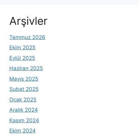
Arşivler
Temmuz 2026
Ekim 2025
Eylül 2025
Haziran 2025
Mayıs 2025
Şubat 2025
Ocak 2025
Aralık 2024
Kasım 2024
Ekim 2024