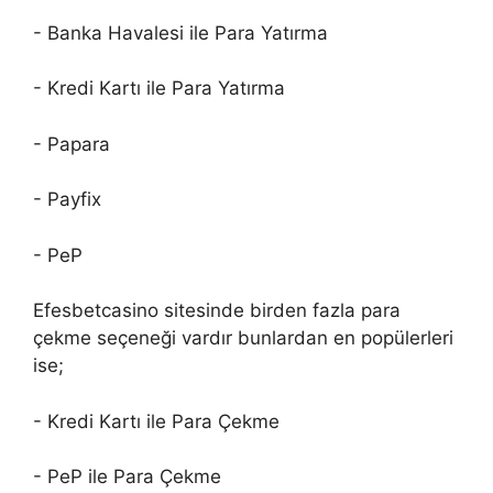
- Banka Havalesi ile Para Yatırma
- Kredi Kartı ile Para Yatırma
- Papara
- Payfix
- PeP
Efesbetcasino sitesinde birden fazla para
çekme seçeneği vardır bunlardan en popülerleri
ise;
- Kredi Kartı ile Para Çekme
- PeP ile Para Çekme