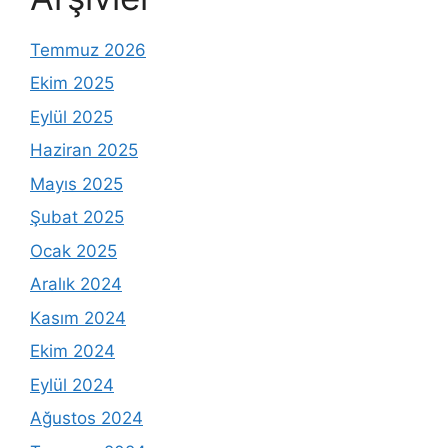
Temmuz 2026
Ekim 2025
Eylül 2025
Haziran 2025
Mayıs 2025
Şubat 2025
Ocak 2025
Aralık 2024
Kasım 2024
Ekim 2024
Eylül 2024
Ağustos 2024