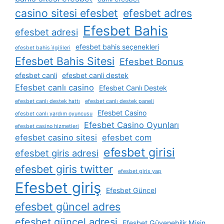
casino sitesi efesbet
efesbet adres
Efesbet Bahis
efesbet adresi
efesbet bahis seçenekleri
efesbet bahis i̇lgilileri
Efesbet Bahis Sitesi
Efesbet Bonus
efesbet canli
efesbet canli destek
Efesbet canlı casino
Efesbet Canlı Destek
efesbet canlı destek hattı
efesbet canlı destek paneli
Efesbet Casino
efesbet canlı yardım oyuncusu
Efesbet Casino Oyunları
efesbet casino hizmetleri
efesbet casino sitesi
efesbet com
efesbet girisi
efesbet giris adresi
efesbet giris twitter
efesbet giris yap
Efesbet giriş
Efesbet Güncel
efesbet güncel adres
efesbet güncel adresi
Efesbet Güvenebilir Misin