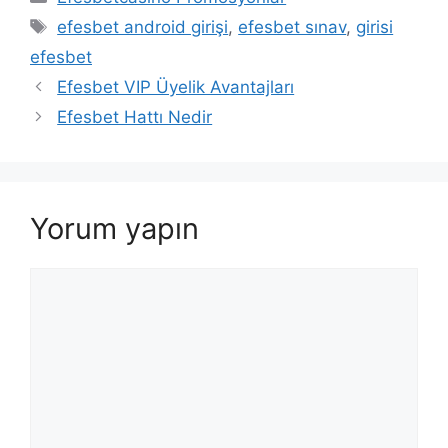
Etiketler
efesbet android girişi
,
efesbet sınav
,
girisi
efesbet
Efesbet VIP Üyelik Avantajları
Efesbet Hattı Nedir
Yorum yapın
Yorum