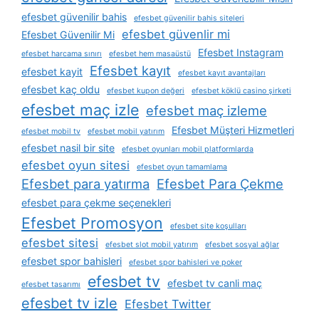
efesbet güvenilir bahis
efesbet güvenilir bahis siteleri
efesbet güvenlir mi
Efesbet Güvenilir Mi
Efesbet Instagram
efesbet harcama sınırı
efesbet hem masaüstü
Efesbet kayıt
efesbet kayit
efesbet kayıt avantajları
efesbet kaç oldu
efesbet kupon değeri
efesbet köklü casino şirketi
efesbet maç izle
efesbet maç izleme
Efesbet Müşteri Hizmetleri
efesbet mobil tv
efesbet mobil yatırım
efesbet nasil bir site
efesbet oyunları mobil platformlarda
efesbet oyun sitesi
efesbet oyun tamamlama
Efesbet para yatırma
Efesbet Para Çekme
efesbet para çekme seçenekleri
Efesbet Promosyon
efesbet site koşulları
efesbet sitesi
efesbet slot mobil yatırım
efesbet sosyal ağlar
efesbet spor bahisleri
efesbet spor bahisleri ve poker
efesbet tv
efesbet tv canli maç
efesbet tasarımı
efesbet tv izle
Efesbet Twitter