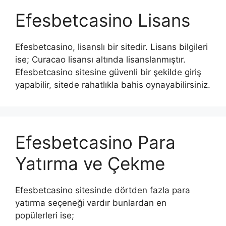
Efesbetcasino Lisans
Efesbetcasino, lisanslı bir sitedir. Lisans bilgileri
ise; Curacao lisansı altında lisanslanmıştır.
Efesbetcasino sitesine güvenli bir şekilde giriş
yapabilir, sitede rahatlıkla bahis oynayabilirsiniz.
Efesbetcasino Para
Yatırma ve Çekme
Efesbetcasino sitesinde dörtden fazla para
yatırma seçeneği vardır bunlardan en
popülerleri ise;