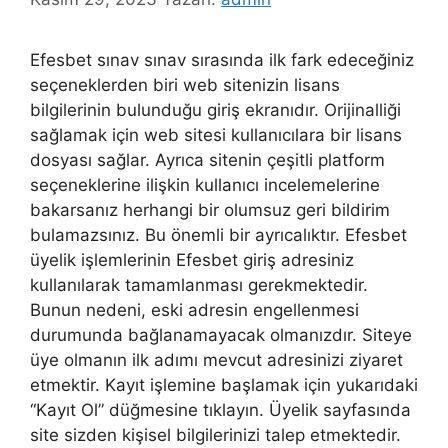
Efesbet sınav sınav sırasında ilk fark edeceğiniz
seçeneklerden biri web sitenizin lisans
bilgilerinin bulunduğu giriş ekranıdır. Orijinalliği
sağlamak için web sitesi kullanıcılara bir lisans
dosyası sağlar. Ayrıca sitenin çeşitli platform
seçeneklerine ilişkin kullanıcı incelemelerine
bakarsanız herhangi bir olumsuz geri bildirim
bulamazsınız. Bu önemli bir ayrıcalıktır. Efesbet
üyelik işlemlerinin Efesbet giriş adresiniz
kullanılarak tamamlanması gerekmektedir.
Bunun nedeni, eski adresin engellenmesi
durumunda bağlanamayacak olmanızdır. Siteye
üye olmanın ilk adımı mevcut adresinizi ziyaret
etmektir. Kayıt işlemine başlamak için yukarıdaki
“Kayıt Ol” düğmesine tıklayın. Üyelik sayfasında
site sizden kişisel bilgilerinizi talep etmektedir.