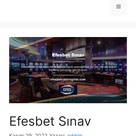
Menü
Efesbet Sınav
Kasım 29, 2023
Yazarı:
admin