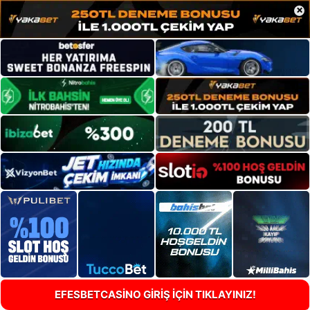
×
EFESBETCASİNO GİRİŞ İÇİN TIKLAYINIZ!