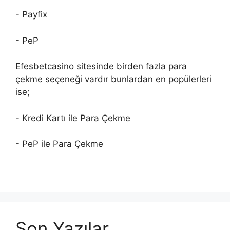
- Payfix
- PeP
Efesbetcasino sitesinde birden fazla para
çekme seçeneği vardır bunlardan en popülerleri
ise;
- Kredi Kartı ile Para Çekme
- PeP ile Para Çekme
Son Yazılar