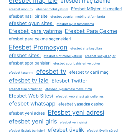
efesbet maç izle
efesbet maç izleme
Efesbet Müşteri Hizmetleri
efesbet mobil tv
efesbet mobil yatırım
efesbet nasil bir site
efesbet oyunları mobil platformlarda
efesbet oyun sitesi
efesbet oyun tamamlama
Efesbet para yatırma
Efesbet Para Çekme
efesbet para çekme seçenekleri
Efesbet Promosyon
efesbet site koşulları
efesbet sitesi
efesbet slot mobil yatırım
efesbet sosyal ağlar
efesbet spor bahisleri
efesbet spor bahisleri ve poker
efesbet tv
efesbet tv canli maç
efesbet tasarımı
efesbet tv izle
Efesbet Twitter
efesbet tüm hizmetleri
efesbet uygulaması mevcut mu
Efesbet Web Sitesi
efesbet web sitesi güncellemesi
efesbet whatsapp
efesbet yasadışı casino
Efesbet yeni adresi
efesbet yeni adres
efesbet yeni giris
efesbet yeni girişi
efesbet üyelik
efesbet üst/alt bahisleri
efesbet üyelik süreci