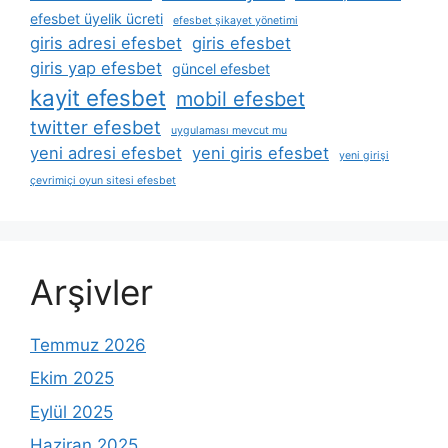
efesbet üyelik ücreti
efesbet şikayet yönetimi
giris adresi efesbet
giris efesbet
giris yap efesbet
güncel efesbet
kayit efesbet
mobil efesbet
twitter efesbet
uygulaması mevcut mu
yeni adresi efesbet
yeni giris efesbet
yeni girişi
çevrimiçi oyun sitesi efesbet
Arşivler
Temmuz 2026
Ekim 2025
Eylül 2025
Haziran 2025