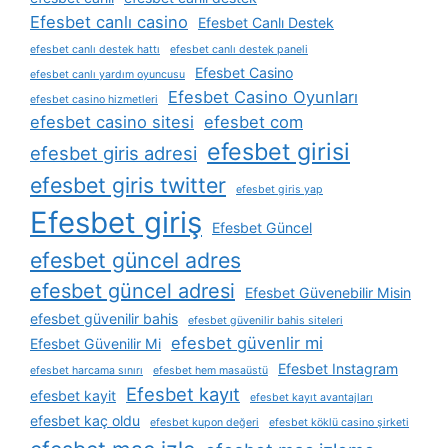
Efesbet canlı casino
Efesbet Canlı Destek
efesbet canlı destek hattı
efesbet canlı destek paneli
Efesbet Casino
efesbet canlı yardım oyuncusu
Efesbet Casino Oyunları
efesbet casino hizmetleri
efesbet casino sitesi
efesbet com
efesbet girisi
efesbet giris adresi
efesbet giris twitter
efesbet giris yap
Efesbet giriş
Efesbet Güncel
efesbet güncel adres
efesbet güncel adresi
Efesbet Güvenebilir Misin
efesbet güvenilir bahis
efesbet güvenilir bahis siteleri
efesbet güvenlir mi
Efesbet Güvenilir Mi
Efesbet Instagram
efesbet harcama sınırı
efesbet hem masaüstü
Efesbet kayıt
efesbet kayit
efesbet kayıt avantajları
efesbet kaç oldu
efesbet kupon değeri
efesbet köklü casino şirketi