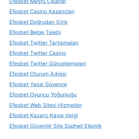
Efesbet Meşru Çıkarlar
Efesbet Casino Kazançları
Efesbet Doğrudan Giriş
Efesbet Belge Talebi
Efesbet Twitter Tartışmaları
Efesbet Twitter Casino
Efesbet Twitter Güncellemeleri
Efesbet Oturum Adresi
Efesbet Yasal Güvence
Efesbet Oyuncu Yoğunluğu
Efesbet Web Sitesi Hizmetler
Efesbet Kazanç Kayıp Vergi
Efesbet Güvenilir Site Şüpheli Etkinlik