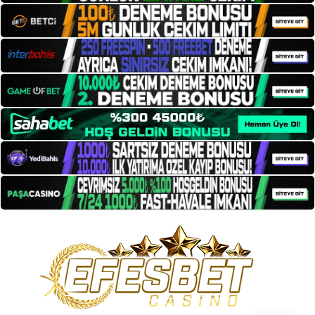
İçeriğe
atla