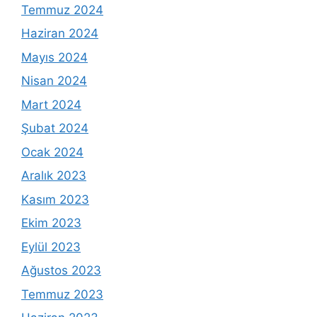
Temmuz 2024
Haziran 2024
Mayıs 2024
Nisan 2024
Mart 2024
Şubat 2024
Ocak 2024
Aralık 2023
Kasım 2023
Ekim 2023
Eylül 2023
Ağustos 2023
Temmuz 2023