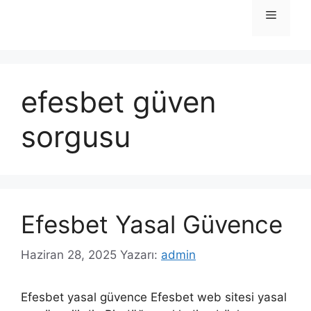
Menü
efesbet güven
sorgusu
Efesbet Yasal Güvence
Haziran 28, 2025
Yazarı:
admin
Efesbet yasal güvence Efesbet web sitesi yasal