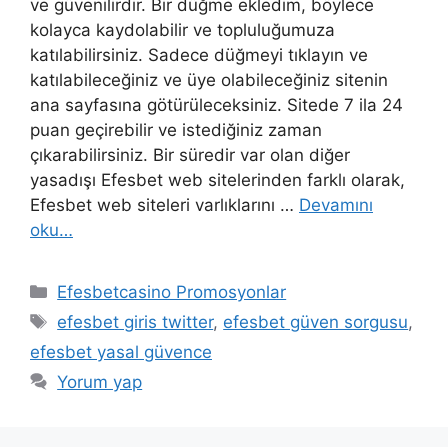
ve güvenilirdir. Bir düğme ekledim, böylece
kolayca kaydolabilir ve topluluğumuza
katılabilirsiniz. Sadece düğmeyi tıklayın ve
katılabileceğiniz ve üye olabileceğiniz sitenin
ana sayfasına götürüleceksiniz. Sitede 7 ila 24
puan geçirebilir ve istediğiniz zaman
çıkarabilirsiniz. Bir süredir var olan diğer
yasadışı Efesbet web sitelerinden farklı olarak,
Efesbet web siteleri varlıklarını …
Devamını
oku…
Kategoriler
Efesbetcasino Promosyonlar
Etiketler
efesbet giris twitter
,
efesbet güven sorgusu
,
efesbet yasal güvence
Yorum yap