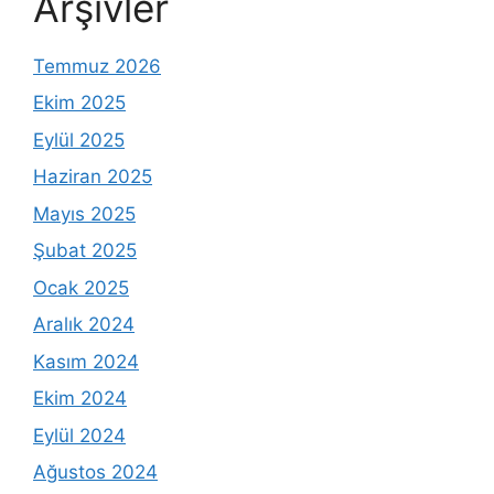
Arşivler
Temmuz 2026
Ekim 2025
Eylül 2025
Haziran 2025
Mayıs 2025
Şubat 2025
Ocak 2025
Aralık 2024
Kasım 2024
Ekim 2024
Eylül 2024
Ağustos 2024