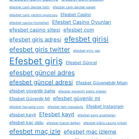
efesbet canlı destek hattı
efesbet canlı destek paneli
Efesbet Casino
efesbet canlı yardım oyuncusu
Efesbet Casino Oyunları
efesbet casino hizmetleri
efesbet casino sitesi
efesbet com
efesbet girisi
efesbet giris adresi
efesbet giris twitter
efesbet giris yap
Efesbet giriş
Efesbet Güncel
efesbet güncel adres
efesbet güncel adresi
Efesbet Güvenebilir Misin
efesbet güvenilir bahis
efesbet güvenilir bahis siteleri
efesbet güvenlir mi
Efesbet Güvenilir Mi
Efesbet Instagram
efesbet harcama sınırı
efesbet hem masaüstü
Efesbet kayıt
efesbet kayit
efesbet kayıt avantajları
efesbet kaç oldu
efesbet kupon değeri
efesbet köklü casino şirketi
efesbet maç izle
efesbet maç izleme