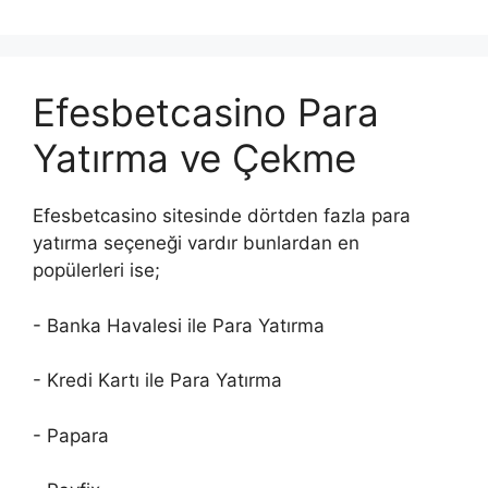
Efesbetcasino Para
Yatırma ve Çekme
Efesbetcasino sitesinde dörtden fazla para
yatırma seçeneği vardır bunlardan en
popülerleri ise;
- Banka Havalesi ile Para Yatırma
- Kredi Kartı ile Para Yatırma
- Papara