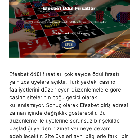
Efesbet ödül fırsatları çok sayıda ödül fırsatı
yalnızca üyelere açıktır. Türkiye’deki casino
faaliyetlerini düzenleyen düzenlemelere göre
casino sitelerinin çoğu geçici olarak
kullanılamıyor. Sonuç olarak Efesbet giriş adresi
zaman içinde değişiklik gösterebilir. Bu
düzenleme ile üyelerine sorunsuz bir şekilde
başladığı yerden hizmet vermeye devam
edebilecektir. Site üyeleri aynı bilgilerle farklı bir