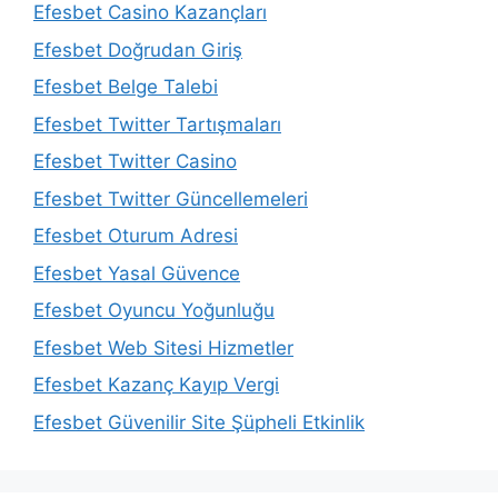
Efesbet Casino Kazançları
Efesbet Doğrudan Giriş
Efesbet Belge Talebi
Efesbet Twitter Tartışmaları
Efesbet Twitter Casino
Efesbet Twitter Güncellemeleri
Efesbet Oturum Adresi
Efesbet Yasal Güvence
Efesbet Oyuncu Yoğunluğu
Efesbet Web Sitesi Hizmetler
Efesbet Kazanç Kayıp Vergi
Efesbet Güvenilir Site Şüpheli Etkinlik