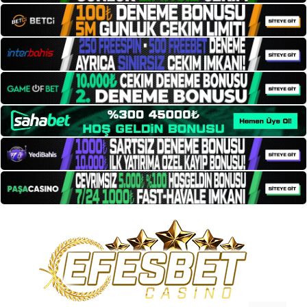
İçeriğe
atla