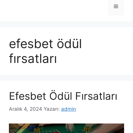
Menü
efesbet ödül
fırsatları
Efesbet Ödül Fırsatları
Aralık 4, 2024
Yazarı:
admin