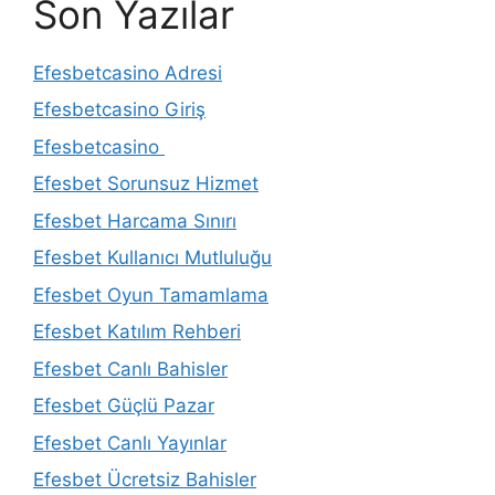
Son Yazılar
Efesbetcasino Adresi
Efesbetcasino Giriş
Efesbetcasino
Efesbet Sorunsuz Hizmet
Efesbet Harcama Sınırı
Efesbet Kullanıcı Mutluluğu
Efesbet Oyun Tamamlama
Efesbet Katılım Rehberi
Efesbet Canlı Bahisler
Efesbet Güçlü Pazar
Efesbet Canlı Yayınlar
Efesbet Ücretsiz Bahisler