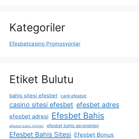
Kategoriler
Efesbetcasino Promosyonlar
Etiket Bulutu
bahis sitesi efesbet
canli efesbet
casino sitesi efesbet
efesbet adres
Efesbet Bahis
efesbet adresi
efesbet bahis seçenekleri
efesbet bahis i̇lgilileri
Efesbet Bahis Sitesi
Efesbet Bonus