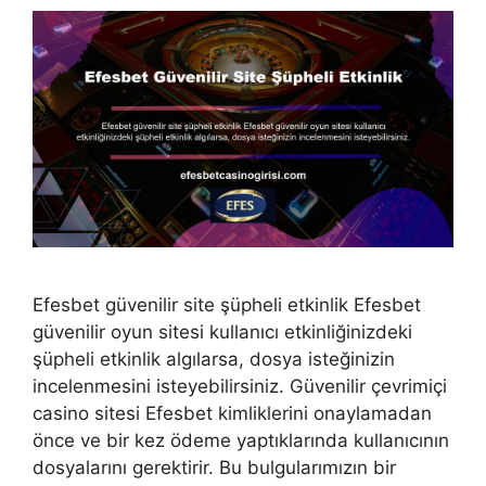
Efesbet güvenilir site şüpheli etkinlik Efesbet
güvenilir oyun sitesi kullanıcı etkinliğinizdeki
şüpheli etkinlik algılarsa, dosya isteğinizin
incelenmesini isteyebilirsiniz. Güvenilir çevrimiçi
casino sitesi Efesbet kimliklerini onaylamadan
önce ve bir kez ödeme yaptıklarında kullanıcının
dosyalarını gerektirir. Bu bulgularımızın bir