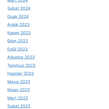
Mart 2024
Şubat 2024
Ocak 2024
Aralık 2023
Kasım 2023
Ekim 2023
Eylül 2023
Ağustos 2023
Temmuz 2023
Haziran 2023
Mayıs 2023
Nisan 2023
Mart 2023
Şubat 2023