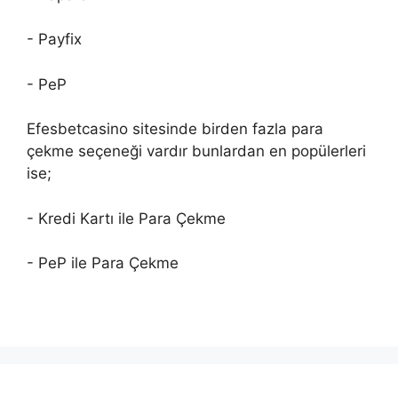
- Payfix
- PeP
Efesbetcasino sitesinde birden fazla para
çekme seçeneği vardır bunlardan en popülerleri
ise;
- Kredi Kartı ile Para Çekme
- PeP ile Para Çekme