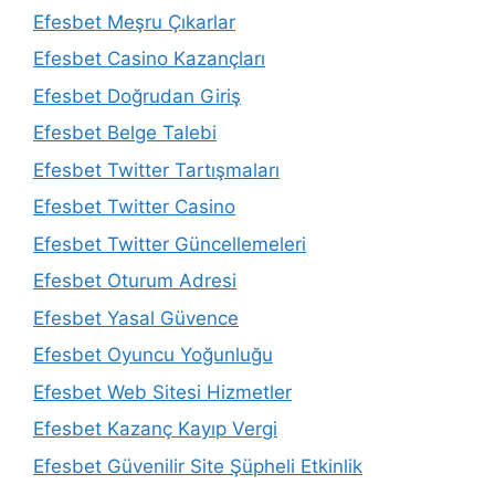
Efesbet Meşru Çıkarlar
Efesbet Casino Kazançları
Efesbet Doğrudan Giriş
Efesbet Belge Talebi
Efesbet Twitter Tartışmaları
Efesbet Twitter Casino
Efesbet Twitter Güncellemeleri
Efesbet Oturum Adresi
Efesbet Yasal Güvence
Efesbet Oyuncu Yoğunluğu
Efesbet Web Sitesi Hizmetler
Efesbet Kazanç Kayıp Vergi
Efesbet Güvenilir Site Şüpheli Etkinlik