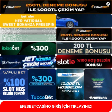
×
EFESBETCASİNO GİRİŞ İÇİN TIKLAYINIZ!