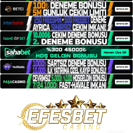
İçeriğe
atla