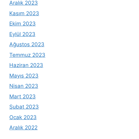
Aralık 2023
Kasım 2023
Ekim 2023
Eylül 2023
Ağustos 2023
Temmuz 2023
Haziran 2023
Mayıs 2023
Nisan 2023
Mart 2023
Şubat 2023
Ocak 2023
Aralık 2022