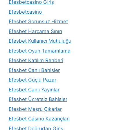
Efesbetcasino Giriş
Efesbetcasino
Efesbet Sorunsuz Hizmet
Efesbet Harcama Sınırı
Efesbet Kullanıcı Mutluluğu
Efesbet Oyun Tamamlama
Efesbet Katılım Rehberi
Efesbet Canlı Bahisler
Efesbet Güçlü Pazar
Efesbet Canlı Yayınlar
Efesbet Ücretsiz Bahisler
Efesbet Meşru Çıkarlar
Efesbet Casino Kazançları
Efesbet Doğrudan Giriş