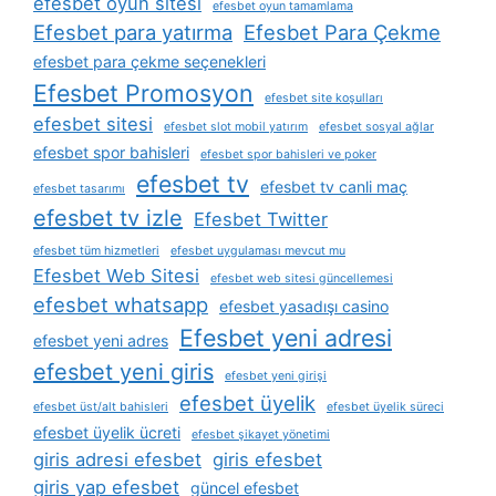
efesbet oyun sitesi
efesbet oyun tamamlama
Efesbet para yatırma
Efesbet Para Çekme
efesbet para çekme seçenekleri
Efesbet Promosyon
efesbet site koşulları
efesbet sitesi
efesbet slot mobil yatırım
efesbet sosyal ağlar
efesbet spor bahisleri
efesbet spor bahisleri ve poker
efesbet tv
efesbet tv canli maç
efesbet tasarımı
efesbet tv izle
Efesbet Twitter
efesbet tüm hizmetleri
efesbet uygulaması mevcut mu
Efesbet Web Sitesi
efesbet web sitesi güncellemesi
efesbet whatsapp
efesbet yasadışı casino
Efesbet yeni adresi
efesbet yeni adres
efesbet yeni giris
efesbet yeni girişi
efesbet üyelik
efesbet üst/alt bahisleri
efesbet üyelik süreci
efesbet üyelik ücreti
efesbet şikayet yönetimi
giris adresi efesbet
giris efesbet
giris yap efesbet
güncel efesbet