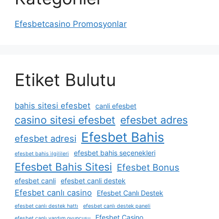
Efesbetcasino Promosyonlar
Etiket Bulutu
bahis sitesi efesbet
canli efesbet
casino sitesi efesbet
efesbet adres
Efesbet Bahis
efesbet adresi
efesbet bahis seçenekleri
efesbet bahis i̇lgilileri
Efesbet Bahis Sitesi
Efesbet Bonus
efesbet canli
efesbet canli destek
Efesbet canlı casino
Efesbet Canlı Destek
efesbet canlı destek hattı
efesbet canlı destek paneli
Efesbet Casino
efesbet canlı yardım oyuncusu