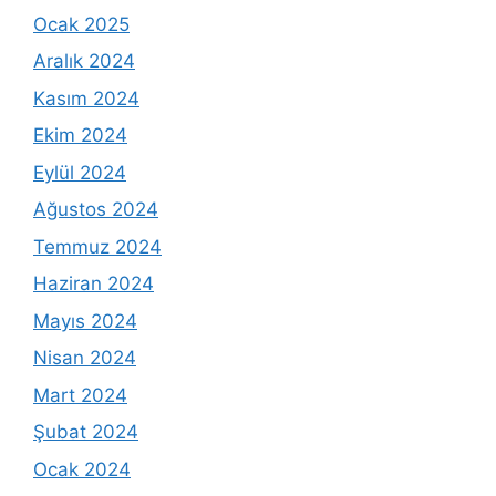
Ocak 2025
Aralık 2024
Kasım 2024
Ekim 2024
Eylül 2024
Ağustos 2024
Temmuz 2024
Haziran 2024
Mayıs 2024
Nisan 2024
Mart 2024
Şubat 2024
Ocak 2024