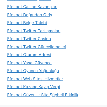
Efesbet Casino Kazançları
Efesbet Doğrudan Giriş
Efesbet Belge Talebi
Efesbet Twitter Tartışmaları
Efesbet Twitter Casino
Efesbet Twitter Güncellemeleri
Efesbet Oturum Adresi
Efesbet Yasal Güvence
Efesbet Oyuncu Yoğunluğu
Efesbet Web Sitesi Hizmetler
Efesbet Kazanç Kayıp Vergi
Efesbet Güvenilir Site Şüpheli Etkinlik