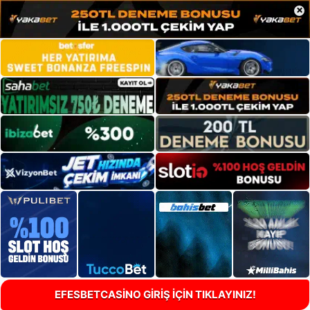
×
EFESBETCASİNO GİRİŞ İÇİN TIKLAYINIZ!