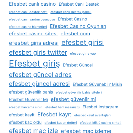
Efesbet canlı casino
Efesbet Canlı Destek
efesbet canlı destek hattı
efesbet canlı destek paneli
Efesbet Casino
efesbet canlı yardım oyuncusu
Efesbet Casino Oyunları
efesbet casino hizmetleri
efesbet casino sitesi
efesbet com
efesbet girisi
efesbet giris adresi
efesbet giris twitter
efesbet giris yap
Efesbet giriş
Efesbet Güncel
efesbet güncel adres
efesbet güncel adresi
Efesbet Güvenebilir Misin
efesbet güvenilir bahis
efesbet güvenilir bahis siteleri
efesbet güvenlir mi
Efesbet Güvenilir Mi
Efesbet Instagram
efesbet harcama sınırı
efesbet hem masaüstü
Efesbet kayıt
efesbet kayit
efesbet kayıt avantajları
efesbet kaç oldu
efesbet kupon değeri
efesbet köklü casino şirketi
efesbet maç izle
efesbet maç izleme