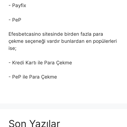
- Payfix
- PeP
Efesbetcasino sitesinde birden fazla para
çekme seçeneği vardır bunlardan en popülerleri
ise;
- Kredi Kartı ile Para Çekme
- PeP ile Para Çekme
Son Yazılar