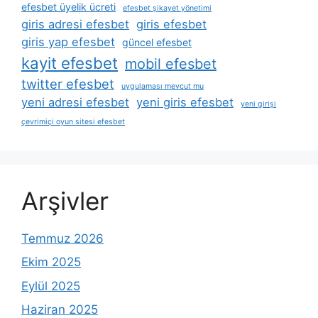
efesbet üyelik ücreti
efesbet şikayet yönetimi
giris adresi efesbet
giris efesbet
giris yap efesbet
güncel efesbet
kayit efesbet
mobil efesbet
twitter efesbet
uygulaması mevcut mu
yeni adresi efesbet
yeni giris efesbet
yeni girişi
çevrimiçi oyun sitesi efesbet
Arşivler
Temmuz 2026
Ekim 2025
Eylül 2025
Haziran 2025