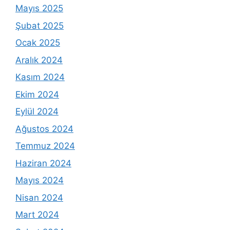
Mayıs 2025
Şubat 2025
Ocak 2025
Aralık 2024
Kasım 2024
Ekim 2024
Eylül 2024
Ağustos 2024
Temmuz 2024
Haziran 2024
Mayıs 2024
Nisan 2024
Mart 2024