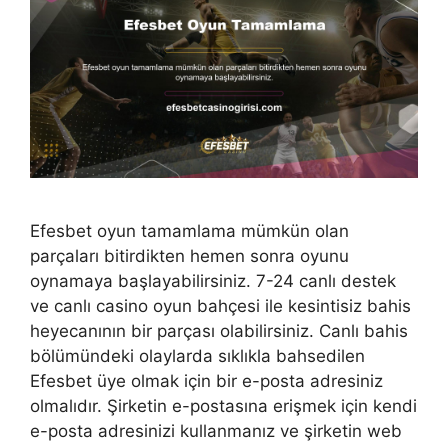
Efesbet oyun tamamlama mümkün olan
parçaları bitirdikten hemen sonra oyunu
oynamaya başlayabilirsiniz. 7-24 canlı destek
ve canlı casino oyun bahçesi ile kesintisiz bahis
heyecanının bir parçası olabilirsiniz. Canlı bahis
bölümündeki olaylarda sıklıkla bahsedilen
Efesbet üye olmak için bir e-posta adresiniz
olmalıdır. Şirketin e-postasına erişmek için kendi
e-posta adresinizi kullanmanız ve şirketin web