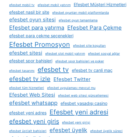
Efesbet Müşteri Hizmetleri
efesbet mobil tv
efesbet mobil yatırım
efesbet nasil bir site
efesbet oyunları mobil platformlarda
efesbet oyun sitesi
efesbet oyun tamamlama
Efesbet para yatırma
Efesbet Para Çekme
efesbet para çekme seçenekleri
Efesbet Promosyon
efesbet site koşulları
efesbet sitesi
efesbet slot mobil yatırım
efesbet sosyal ağlar
efesbet spor bahisleri
efesbet spor bahisleri ve poker
efesbet tv
efesbet tv canli maç
efesbet tasarımı
efesbet tv izle
Efesbet Twitter
efesbet tüm hizmetleri
efesbet uygulaması mevcut mu
Efesbet Web Sitesi
efesbet web sitesi güncellemesi
efesbet whatsapp
efesbet yasadışı casino
Efesbet yeni adresi
efesbet yeni adres
efesbet yeni giris
efesbet yeni girişi
efesbet üyelik
efesbet üst/alt bahisleri
efesbet üyelik süreci