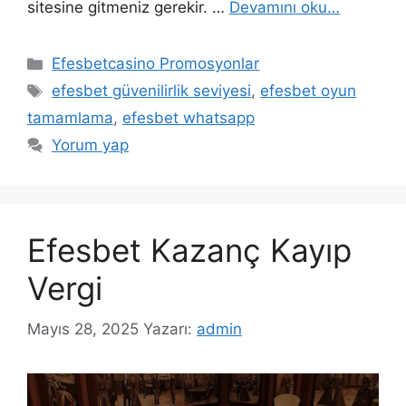
sitesine gitmeniz gerekir. …
Devamını oku…
Kategoriler
Efesbetcasino Promosyonlar
Etiketler
efesbet güvenilirlik seviyesi
,
efesbet oyun
tamamlama
,
efesbet whatsapp
Yorum yap
Efesbet Kazanç Kayıp
Vergi
Mayıs 28, 2025
Yazarı:
admin