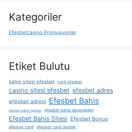
Kategoriler
Efesbetcasino Promosyonlar
Etiket Bulutu
bahis sitesi efesbet
canli efesbet
casino sitesi efesbet
efesbet adres
Efesbet Bahis
efesbet adresi
efesbet bahis seçenekleri
efesbet bahis i̇lgilileri
Efesbet Bahis Sitesi
Efesbet Bonus
efesbet canli
efesbet canli destek