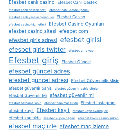
Efesbet canlı casino
Efesbet Canlı Destek
efesbet canlı destek hattı
efesbet canlı destek paneli
Efesbet Casino
efesbet canlı yardım oyuncusu
Efesbet Casino Oyunları
efesbet casino hizmetleri
efesbet casino sitesi
efesbet com
efesbet girisi
efesbet giris adresi
efesbet giris twitter
efesbet giris yap
Efesbet giriş
Efesbet Güncel
efesbet güncel adres
efesbet güncel adresi
Efesbet Güvenebilir Misin
efesbet güvenilir bahis
efesbet güvenilir bahis siteleri
efesbet güvenlir mi
Efesbet Güvenilir Mi
Efesbet Instagram
efesbet harcama sınırı
efesbet hem masaüstü
Efesbet kayıt
efesbet kayit
efesbet kayıt avantajları
efesbet kaç oldu
efesbet kupon değeri
efesbet köklü casino şirketi
efesbet maç izle
efesbet maç izleme