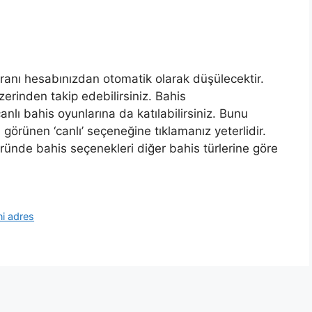
ranı hesabınızdan otomatik olarak düşülecektir.
zerinden takip edebilirsiniz. Bahis
nlı bahis oyunlarına da katılabilirsiniz. Bunu
görünen ‘canlı’ seçeneğine tıklamanız yeterlidir.
ründe bahis seçenekleri diğer bahis türlerine göre
ni adres