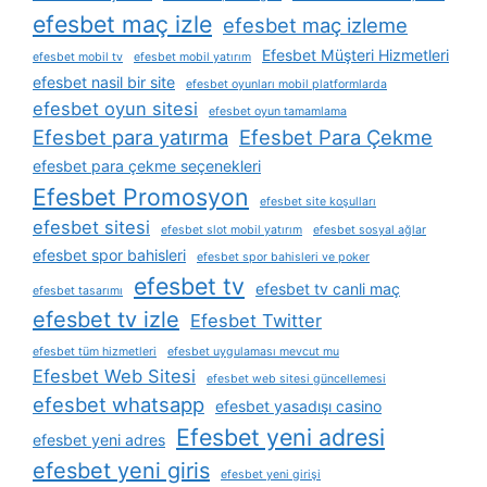
efesbet maç izle
efesbet maç izleme
Efesbet Müşteri Hizmetleri
efesbet mobil tv
efesbet mobil yatırım
efesbet nasil bir site
efesbet oyunları mobil platformlarda
efesbet oyun sitesi
efesbet oyun tamamlama
Efesbet para yatırma
Efesbet Para Çekme
efesbet para çekme seçenekleri
Efesbet Promosyon
efesbet site koşulları
efesbet sitesi
efesbet slot mobil yatırım
efesbet sosyal ağlar
efesbet spor bahisleri
efesbet spor bahisleri ve poker
efesbet tv
efesbet tv canli maç
efesbet tasarımı
efesbet tv izle
Efesbet Twitter
efesbet tüm hizmetleri
efesbet uygulaması mevcut mu
Efesbet Web Sitesi
efesbet web sitesi güncellemesi
efesbet whatsapp
efesbet yasadışı casino
Efesbet yeni adresi
efesbet yeni adres
efesbet yeni giris
efesbet yeni girişi