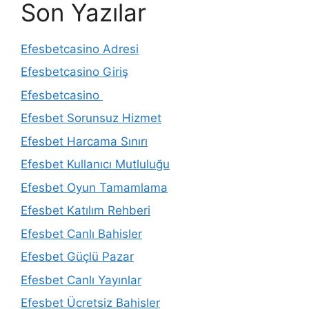
Son Yazılar
Efesbetcasino Adresi
Efesbetcasino Giriş
Efesbetcasino
Efesbet Sorunsuz Hizmet
Efesbet Harcama Sınırı
Efesbet Kullanıcı Mutluluğu
Efesbet Oyun Tamamlama
Efesbet Katılım Rehberi
Efesbet Canlı Bahisler
Efesbet Güçlü Pazar
Efesbet Canlı Yayınlar
Efesbet Ücretsiz Bahisler