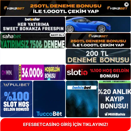
×
EFESBETCASİNO GİRİŞ İÇİN TIKLAYINIZ!