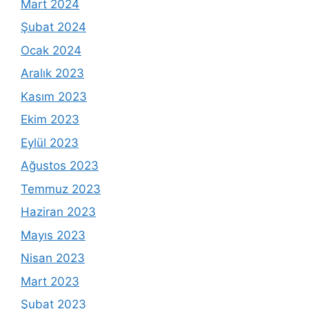
Mart 2024
Şubat 2024
Ocak 2024
Aralık 2023
Kasım 2023
Ekim 2023
Eylül 2023
Ağustos 2023
Temmuz 2023
Haziran 2023
Mayıs 2023
Nisan 2023
Mart 2023
Şubat 2023