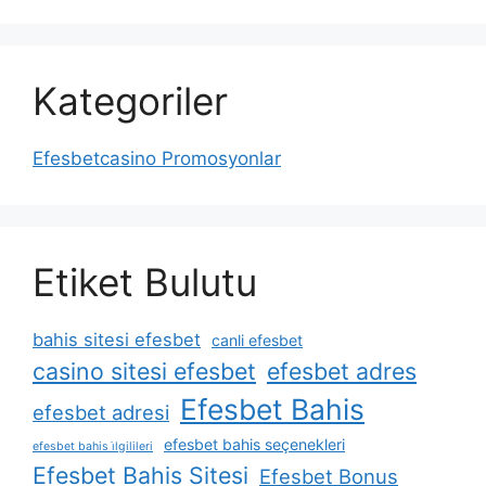
Kategoriler
Efesbetcasino Promosyonlar
Etiket Bulutu
bahis sitesi efesbet
canli efesbet
casino sitesi efesbet
efesbet adres
Efesbet Bahis
efesbet adresi
efesbet bahis seçenekleri
efesbet bahis i̇lgilileri
Efesbet Bahis Sitesi
Efesbet Bonus