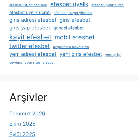
efesbet üyelik
efesbet üst/alt bahisleri
efesbet üyelik süreci
efesbet üyelik ücreti
efesbet şikayet yönetimi
giris adresi efesbet
giris efesbet
giris yap efesbet
güncel efesbet
kayit efesbet
mobil efesbet
twitter efesbet
uygulaması mevcut mu
yeni adresi efesbet
yeni giris efesbet
yeni girişi
çevrimiçi oyun sitesi efesbet
Arşivler
Temmuz 2026
Ekim 2025
Eylül 2025