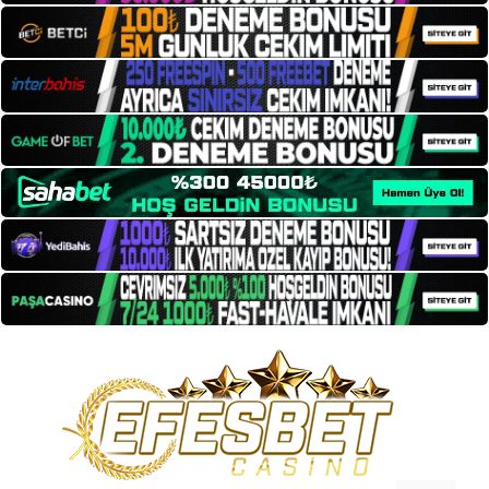
İçeriğe
atla