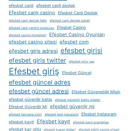
efesbet canli
efesbet canli destek
Efesbet canlı casino
Efesbet Canlı Destek
efesbet canlı destek hattı
efesbet canlı destek paneli
Efesbet Casino
efesbet canlı yardım oyuncusu
Efesbet Casino Oyunları
efesbet casino hizmetleri
efesbet casino sitesi
efesbet com
efesbet girisi
efesbet giris adresi
efesbet giris twitter
efesbet giris yap
Efesbet giriş
Efesbet Güncel
efesbet güncel adres
efesbet güncel adresi
Efesbet Güvenebilir Misin
efesbet güvenilir bahis
efesbet güvenilir bahis siteleri
efesbet güvenlir mi
Efesbet Güvenilir Mi
Efesbet Instagram
efesbet harcama sınırı
efesbet hem masaüstü
Efesbet kayıt
efesbet kayit
efesbet kayıt avantajları
efesbet kaç oldu
efesbet kupon değeri
efesbet köklü casino şirketi