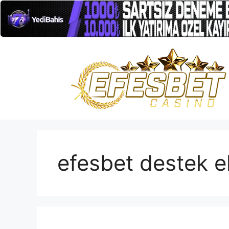
İçeriğe
atla
efesbet destek e