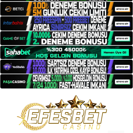
İçeriğe
atla