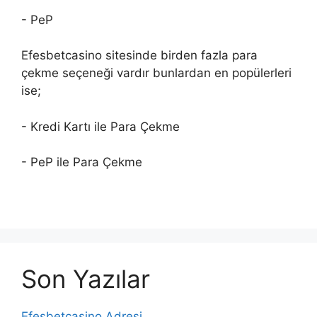
- PeP
Efesbetcasino sitesinde birden fazla para
çekme seçeneği vardır bunlardan en popülerleri
ise;
- Kredi Kartı ile Para Çekme
- PeP ile Para Çekme
Son Yazılar
Efesbetcasino Adresi