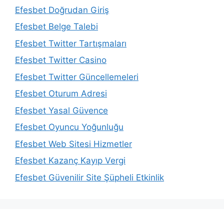
Efesbet Doğrudan Giriş
Efesbet Belge Talebi
Efesbet Twitter Tartışmaları
Efesbet Twitter Casino
Efesbet Twitter Güncellemeleri
Efesbet Oturum Adresi
Efesbet Yasal Güvence
Efesbet Oyuncu Yoğunluğu
Efesbet Web Sitesi Hizmetler
Efesbet Kazanç Kayıp Vergi
Efesbet Güvenilir Site Şüpheli Etkinlik