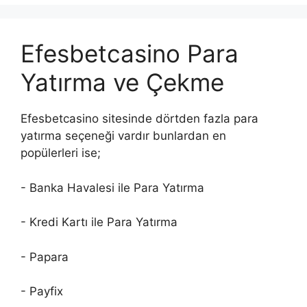
Efesbetcasino Para
Yatırma ve Çekme
Efesbetcasino sitesinde dörtden fazla para
yatırma seçeneği vardır bunlardan en
popülerleri ise;
- Banka Havalesi ile Para Yatırma
- Kredi Kartı ile Para Yatırma
- Papara
- Payfix