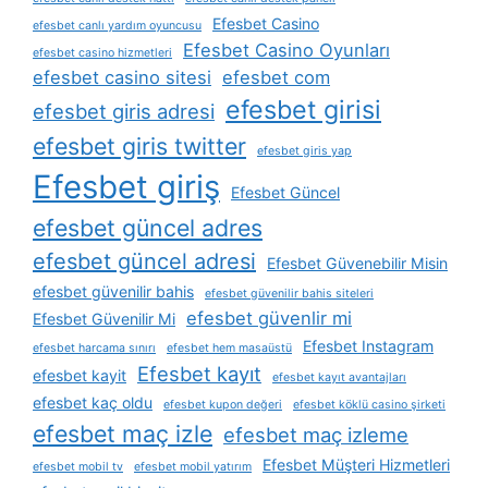
Efesbet Casino
efesbet canlı yardım oyuncusu
Efesbet Casino Oyunları
efesbet casino hizmetleri
efesbet casino sitesi
efesbet com
efesbet girisi
efesbet giris adresi
efesbet giris twitter
efesbet giris yap
Efesbet giriş
Efesbet Güncel
efesbet güncel adres
efesbet güncel adresi
Efesbet Güvenebilir Misin
efesbet güvenilir bahis
efesbet güvenilir bahis siteleri
efesbet güvenlir mi
Efesbet Güvenilir Mi
Efesbet Instagram
efesbet harcama sınırı
efesbet hem masaüstü
Efesbet kayıt
efesbet kayit
efesbet kayıt avantajları
efesbet kaç oldu
efesbet kupon değeri
efesbet köklü casino şirketi
efesbet maç izle
efesbet maç izleme
Efesbet Müşteri Hizmetleri
efesbet mobil tv
efesbet mobil yatırım