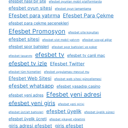
efesbet nasil bir site
efesbet oyunları mobil platformlarda
efesbet oyun sitesi
efesbet oyun tamamlama
Efesbet para yatırma
Efesbet Para Çekme
efesbet para çekme seçenekleri
Efesbet Promosyon
efesbet site koşulları
efesbet sitesi
efesbet slot mobil yatırım
efesbet sosyal ağlar
efesbet spor bahisleri
efesbet spor bahisleri ve poker
efesbet tv
efesbet tv canli maç
efesbet tasarımı
efesbet tv izle
Efesbet Twitter
efesbet tüm hizmetleri
efesbet uygulaması mevcut mu
Efesbet Web Sitesi
efesbet web sitesi güncellemesi
efesbet whatsapp
efesbet yasadışı casino
Efesbet yeni adresi
efesbet yeni adres
efesbet yeni giris
efesbet yeni girişi
efesbet üyelik
efesbet üst/alt bahisleri
efesbet üyelik süreci
efesbet üyelik ücreti
efesbet şikayet yönetimi
giris adresi efesbet
giris efesbet