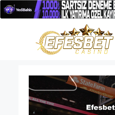
İçeriğe
atla