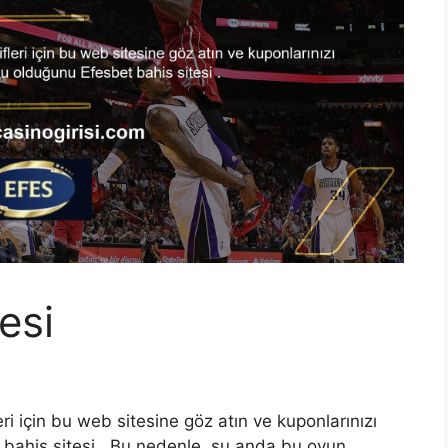
esi
eri için bu web sitesine göz atın ve kuponlarınızı
 bahis sitesi . Bu nedenle, şu anda bu oyun