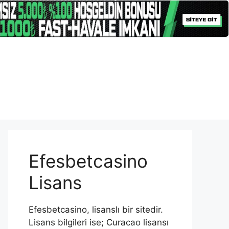
Efesbetcasino
Lisans
Efesbetcasino, lisanslı bir sitedir.
Lisans bilgileri ise; Curacao lisansı