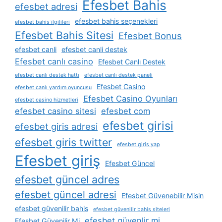
Efesbet Bahis
efesbet adresi
efesbet bahis seçenekleri
efesbet bahis i̇lgilileri
Efesbet Bahis Sitesi
Efesbet Bonus
efesbet canli
efesbet canli destek
Efesbet canlı casino
Efesbet Canlı Destek
efesbet canlı destek hattı
efesbet canlı destek paneli
Efesbet Casino
efesbet canlı yardım oyuncusu
Efesbet Casino Oyunları
efesbet casino hizmetleri
efesbet casino sitesi
efesbet com
efesbet girisi
efesbet giris adresi
efesbet giris twitter
efesbet giris yap
Efesbet giriş
Efesbet Güncel
efesbet güncel adres
efesbet güncel adresi
Efesbet Güvenebilir Misin
efesbet güvenilir bahis
efesbet güvenilir bahis siteleri
efesbet güvenlir mi
Efesbet Güvenilir Mi