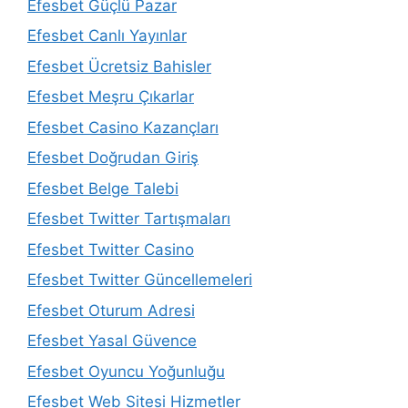
Efesbet Güçlü Pazar
Efesbet Canlı Yayınlar
Efesbet Ücretsiz Bahisler
Efesbet Meşru Çıkarlar
Efesbet Casino Kazançları
Efesbet Doğrudan Giriş
Efesbet Belge Talebi
Efesbet Twitter Tartışmaları
Efesbet Twitter Casino
Efesbet Twitter Güncellemeleri
Efesbet Oturum Adresi
Efesbet Yasal Güvence
Efesbet Oyuncu Yoğunluğu
Efesbet Web Sitesi Hizmetler