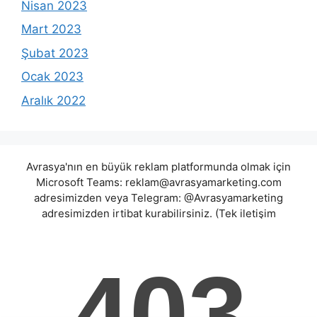
Nisan 2023
Mart 2023
Şubat 2023
Ocak 2023
Aralık 2022
Avrasya'nın en büyük reklam platformunda olmak için
Microsoft Teams:
reklam@avrasyamarketing.com
adresimizden veya Telegram: @Avrasyamarketing
adresimizden irtibat kurabilirsiniz. (Tek iletişim
adreslerimiz teams / telegram ve mail adresimizdir.
Harici hiçbir iletişim adresimiz bulunmamaktadır.
Lütfen itibar etmeyiniz.) Türkiye yasalarına göre 7258
sayılı kanun uyarınca yasa dışı bahis oynamanın
cezaları mevcuttur. Şu an bulunduğunuz site hiç bir
şekilde illegal bahis oyunları oynatmıyor ve oynamaya