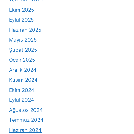
Ekim 2025
Eylül 2025
Haziran 2025
Mayıs 2025
Şubat 2025
Ocak 2025
Aralık 2024
Kasım 2024
Ekim 2024
Eylül 2024
Ağustos 2024
Temmuz 2024
Haziran 2024