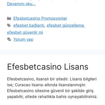
Devamını oku…
Kategoriler
Efesbetcasino Promosyonlar
Etiketler
efesbet bağlantı
,
efesbet güncelleme
,
efesbet güvenlir mi
Yorum yap
Efesbetcasino Lisans
Efesbetcasino, lisanslı bir sitedir. Lisans bilgileri
ise; Curacao lisansı altında lisanslanmıştır.
Efesbetcasino sitesine güvenli bir şekilde giriş
yapabilir, sitede rahatlıkla bahis oynayabilirsiniz.