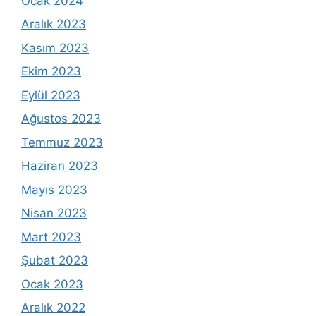
Ocak 2024
Aralık 2023
Kasım 2023
Ekim 2023
Eylül 2023
Ağustos 2023
Temmuz 2023
Haziran 2023
Mayıs 2023
Nisan 2023
Mart 2023
Şubat 2023
Ocak 2023
Aralık 2022