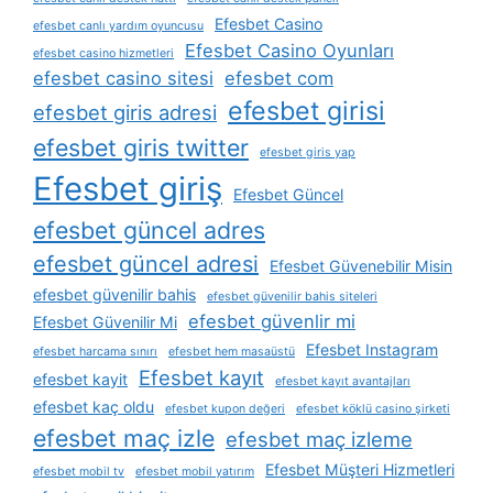
Efesbet Casino
efesbet canlı yardım oyuncusu
Efesbet Casino Oyunları
efesbet casino hizmetleri
efesbet casino sitesi
efesbet com
efesbet girisi
efesbet giris adresi
efesbet giris twitter
efesbet giris yap
Efesbet giriş
Efesbet Güncel
efesbet güncel adres
efesbet güncel adresi
Efesbet Güvenebilir Misin
efesbet güvenilir bahis
efesbet güvenilir bahis siteleri
efesbet güvenlir mi
Efesbet Güvenilir Mi
Efesbet Instagram
efesbet harcama sınırı
efesbet hem masaüstü
Efesbet kayıt
efesbet kayit
efesbet kayıt avantajları
efesbet kaç oldu
efesbet kupon değeri
efesbet köklü casino şirketi
efesbet maç izle
efesbet maç izleme
Efesbet Müşteri Hizmetleri
efesbet mobil tv
efesbet mobil yatırım