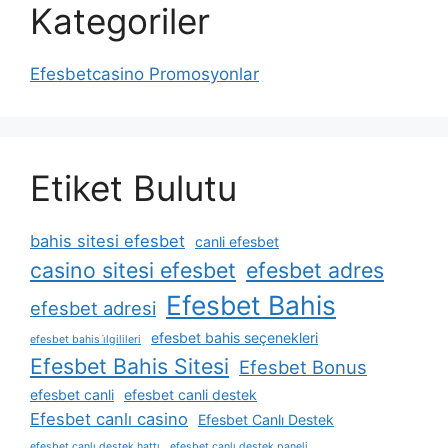
Kategoriler
Efesbetcasino Promosyonlar
Etiket Bulutu
bahis sitesi efesbet
canli efesbet
casino sitesi efesbet
efesbet adres
Efesbet Bahis
efesbet adresi
efesbet bahis seçenekleri
efesbet bahis i̇lgilileri
Efesbet Bahis Sitesi
Efesbet Bonus
efesbet canli
efesbet canli destek
Efesbet canlı casino
Efesbet Canlı Destek
efesbet canlı destek hattı
efesbet canlı destek paneli