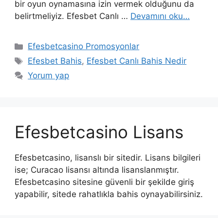
bir oyun oynamasına izin vermek olduğunu da
belirtmeliyiz. Efesbet Canlı …
Devamını oku…
Kategoriler
Efesbetcasino Promosyonlar
Etiketler
Efesbet Bahis
,
Efesbet Canlı Bahis Nedir
Yorum yap
Efesbetcasino Lisans
Efesbetcasino, lisanslı bir sitedir. Lisans bilgileri
ise; Curacao lisansı altında lisanslanmıştır.
Efesbetcasino sitesine güvenli bir şekilde giriş
yapabilir, sitede rahatlıkla bahis oynayabilirsiniz.