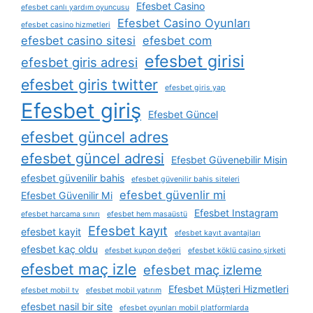
Efesbet Casino
efesbet canlı yardım oyuncusu
Efesbet Casino Oyunları
efesbet casino hizmetleri
efesbet casino sitesi
efesbet com
efesbet girisi
efesbet giris adresi
efesbet giris twitter
efesbet giris yap
Efesbet giriş
Efesbet Güncel
efesbet güncel adres
efesbet güncel adresi
Efesbet Güvenebilir Misin
efesbet güvenilir bahis
efesbet güvenilir bahis siteleri
efesbet güvenlir mi
Efesbet Güvenilir Mi
Efesbet Instagram
efesbet harcama sınırı
efesbet hem masaüstü
Efesbet kayıt
efesbet kayit
efesbet kayıt avantajları
efesbet kaç oldu
efesbet kupon değeri
efesbet köklü casino şirketi
efesbet maç izle
efesbet maç izleme
Efesbet Müşteri Hizmetleri
efesbet mobil tv
efesbet mobil yatırım
efesbet nasil bir site
efesbet oyunları mobil platformlarda