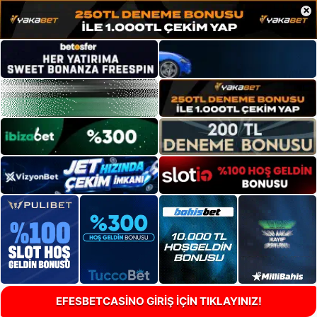
×
EFESBETCASİNO GİRİŞ İÇİN TIKLAYINIZ!