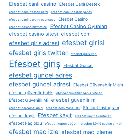
Efesbet canlı casino
Efesbet Canlı Destek
efesbet canlı destek hattı
efesbet canlı destek paneli
Efesbet Casino
efesbet canlı yardım oyuncusu
Efesbet Casino Oyunları
efesbet casino hizmetleri
efesbet casino sitesi
efesbet com
efesbet girisi
efesbet giris adresi
efesbet giris twitter
efesbet giris yap
Efesbet giriş
Efesbet Güncel
efesbet güncel adres
efesbet güncel adresi
Efesbet Güvenebilir Misin
efesbet güvenilir bahis
efesbet güvenilir bahis siteleri
efesbet güvenlir mi
Efesbet Güvenilir Mi
Efesbet Instagram
efesbet harcama sınırı
efesbet hem masaüstü
Efesbet kayıt
efesbet kayit
efesbet kayıt avantajları
efesbet kaç oldu
efesbet kupon değeri
efesbet köklü casino şirketi
efesbet maç izle
efesbet maç izleme