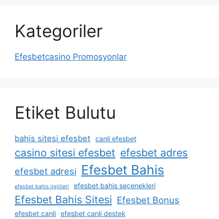
Kategoriler
Efesbetcasino Promosyonlar
Etiket Bulutu
bahis sitesi efesbet
canli efesbet
casino sitesi efesbet
efesbet adres
Efesbet Bahis
efesbet adresi
efesbet bahis seçenekleri
efesbet bahis i̇lgilileri
Efesbet Bahis Sitesi
Efesbet Bonus
efesbet canli
efesbet canli destek