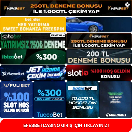
×
EFESBETCASİNO GİRİŞ İÇİN TIKLAYINIZ!