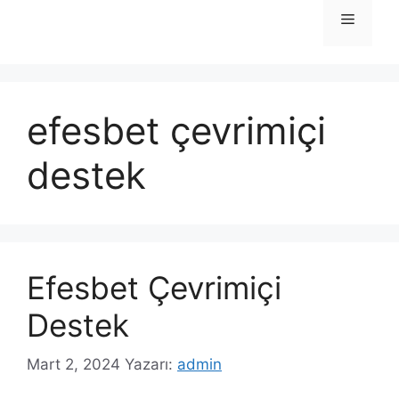
Menü
efesbet çevrimiçi
destek
Efesbet Çevrimiçi
Destek
Mart 2, 2024
Yazarı:
admin