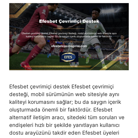
Efesbet çevrimiçi destek Efesbet çevrimiçi
desteği, mobil sürümünün web sitesiyle aynı
kaliteyi korumasını sağlar; bu da saygın içerik
oluşturmada önemli bir faktördür. Efesbet
alternatif iletişim aracı, sitedeki tüm soruları ve
endişeleri hızlı bir şekilde yanıtlayan kullanıcı
dostu arayüzünü takdir eden Efesbet üyeleri