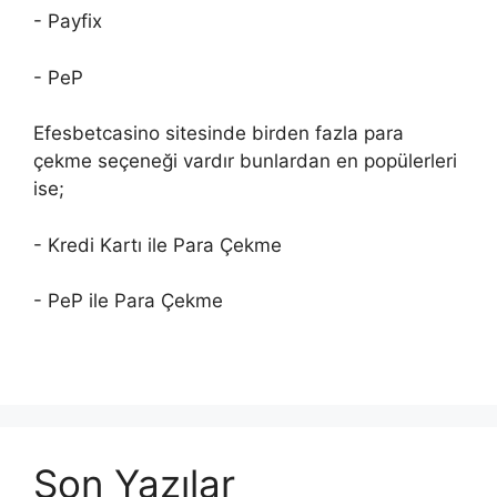
- Payfix
- PeP
Efesbetcasino sitesinde birden fazla para
çekme seçeneği vardır bunlardan en popülerleri
ise;
- Kredi Kartı ile Para Çekme
- PeP ile Para Çekme
Son Yazılar