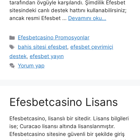
tarafından övgüyle karşılandı. Şimdilik Efesbet
sitesindeki canlı destek hattını kullanabilirsiniz;
ancak resmi Efesbet …
Devamını oku…
Kategoriler
Efesbetcasino Promosyonlar
Etiketler
bahis sitesi efesbet
,
efesbet çevrimiçi
destek
,
efesbet yayın
Yorum yap
Efesbetcasino Lisans
Efesbetcasino, lisanslı bir sitedir. Lisans bilgileri
ise; Curacao lisansı altında lisanslanmıştır.
Efesbetcasino sitesine güvenli bir şekilde giriş