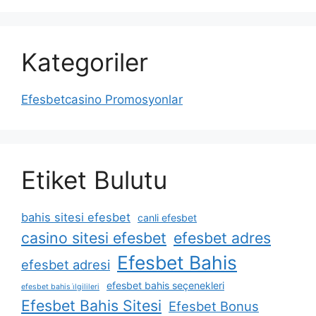
Kategoriler
Efesbetcasino Promosyonlar
Etiket Bulutu
bahis sitesi efesbet
canli efesbet
casino sitesi efesbet
efesbet adres
Efesbet Bahis
efesbet adresi
efesbet bahis seçenekleri
efesbet bahis i̇lgilileri
Efesbet Bahis Sitesi
Efesbet Bonus