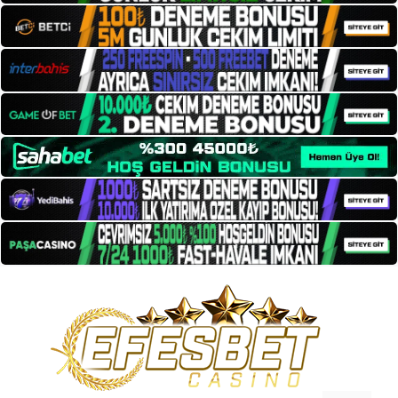
İçeriğe
atla