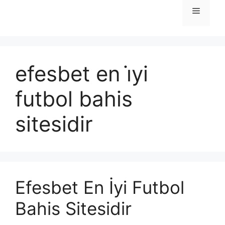
Menü
efesbet en i̇yi
futbol bahis
sitesidir
Efesbet En İyi Futbol
Bahis Sitesidir