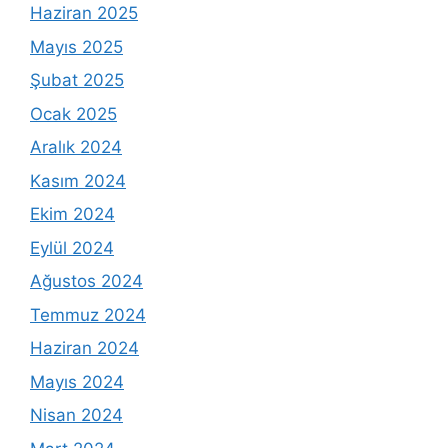
Haziran 2025
Mayıs 2025
Şubat 2025
Ocak 2025
Aralık 2024
Kasım 2024
Ekim 2024
Eylül 2024
Ağustos 2024
Temmuz 2024
Haziran 2024
Mayıs 2024
Nisan 2024