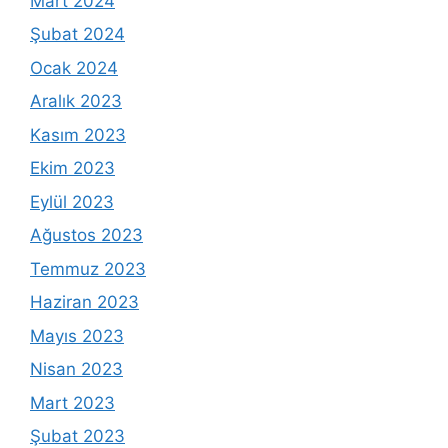
Mart 2024
Şubat 2024
Ocak 2024
Aralık 2023
Kasım 2023
Ekim 2023
Eylül 2023
Ağustos 2023
Temmuz 2023
Haziran 2023
Mayıs 2023
Nisan 2023
Mart 2023
Şubat 2023