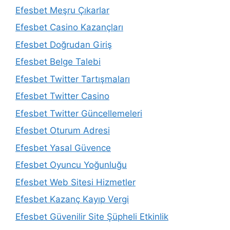
Efesbet Meşru Çıkarlar
Efesbet Casino Kazançları
Efesbet Doğrudan Giriş
Efesbet Belge Talebi
Efesbet Twitter Tartışmaları
Efesbet Twitter Casino
Efesbet Twitter Güncellemeleri
Efesbet Oturum Adresi
Efesbet Yasal Güvence
Efesbet Oyuncu Yoğunluğu
Efesbet Web Sitesi Hizmetler
Efesbet Kazanç Kayıp Vergi
Efesbet Güvenilir Site Şüpheli Etkinlik