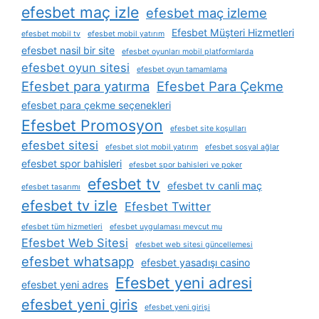
efesbet maç izle
efesbet maç izleme
Efesbet Müşteri Hizmetleri
efesbet mobil tv
efesbet mobil yatırım
efesbet nasil bir site
efesbet oyunları mobil platformlarda
efesbet oyun sitesi
efesbet oyun tamamlama
Efesbet para yatırma
Efesbet Para Çekme
efesbet para çekme seçenekleri
Efesbet Promosyon
efesbet site koşulları
efesbet sitesi
efesbet slot mobil yatırım
efesbet sosyal ağlar
efesbet spor bahisleri
efesbet spor bahisleri ve poker
efesbet tv
efesbet tv canli maç
efesbet tasarımı
efesbet tv izle
Efesbet Twitter
efesbet tüm hizmetleri
efesbet uygulaması mevcut mu
Efesbet Web Sitesi
efesbet web sitesi güncellemesi
efesbet whatsapp
efesbet yasadışı casino
Efesbet yeni adresi
efesbet yeni adres
efesbet yeni giris
efesbet yeni girişi