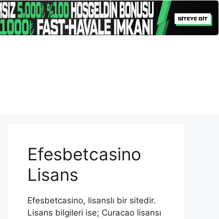
Efesbetcasino
Lisans
Efesbetcasino, lisanslı bir sitedir.
Lisans bilgileri ise; Curacao lisansı