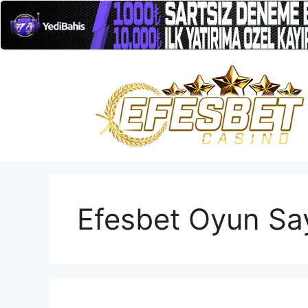
İçeriğe
atla
Efesbet Oyun Sa