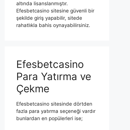
altında lisanslanmıştır.
Efesbetcasino sitesine güvenli bir
şekilde giriş yapabilir, sitede
rahatlıkla bahis oynayabilirsiniz.
Efesbetcasino
Para Yatırma ve
Çekme
Efesbetcasino sitesinde dörtden
fazla para yatırma seçeneği vardır
bunlardan en popülerleri ise;