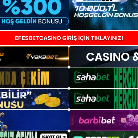
EFESBETCASİNO GİRİŞ İÇİN TIKLAYINIZ!