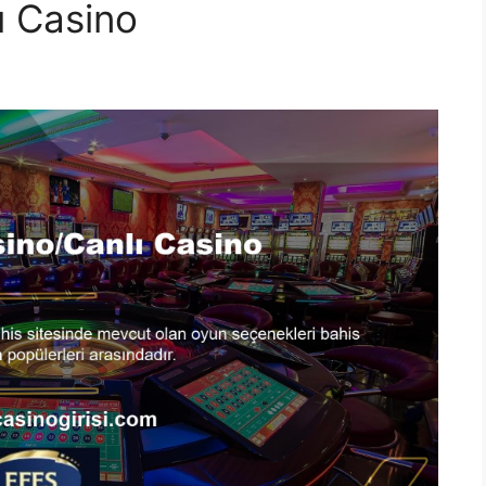
ı Casino