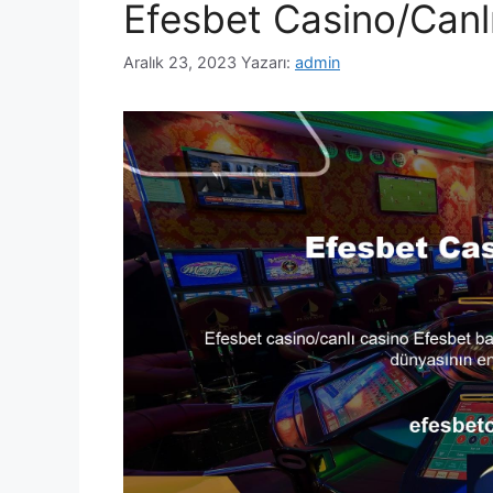
Efesbet Casino/Canl
Aralık 23, 2023
Yazarı:
admin