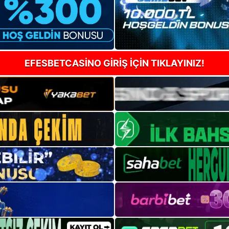
EFESBETCASİNO GİRİŞ İÇİN TIKLAYINIZ!