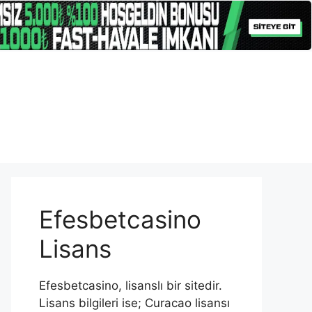
Efesbetcasino
Lisans
Efesbetcasino, lisanslı bir sitedir.
Lisans bilgileri ise; Curacao lisansı