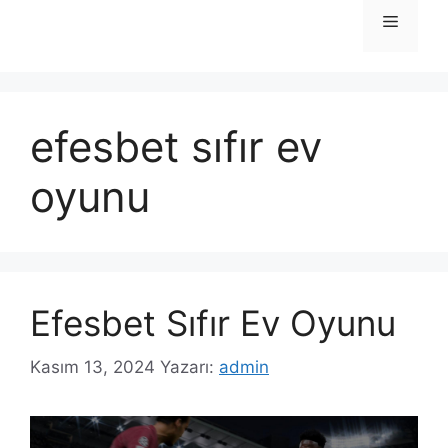
Menü
efesbet sıfır ev
oyunu
Efesbet Sıfır Ev Oyunu
Kasım 13, 2024
Yazarı:
admin