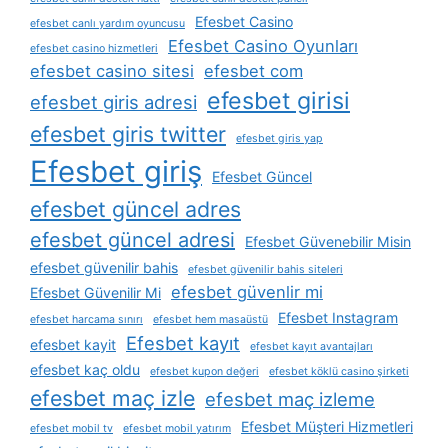
Efesbet Casino
efesbet canlı yardım oyuncusu
Efesbet Casino Oyunları
efesbet casino hizmetleri
efesbet casino sitesi
efesbet com
efesbet girisi
efesbet giris adresi
efesbet giris twitter
efesbet giris yap
Efesbet giriş
Efesbet Güncel
efesbet güncel adres
efesbet güncel adresi
Efesbet Güvenebilir Misin
efesbet güvenilir bahis
efesbet güvenilir bahis siteleri
efesbet güvenlir mi
Efesbet Güvenilir Mi
Efesbet Instagram
efesbet harcama sınırı
efesbet hem masaüstü
Efesbet kayıt
efesbet kayit
efesbet kayıt avantajları
efesbet kaç oldu
efesbet kupon değeri
efesbet köklü casino şirketi
efesbet maç izle
efesbet maç izleme
Efesbet Müşteri Hizmetleri
efesbet mobil tv
efesbet mobil yatırım