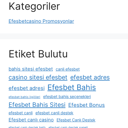
Kategoriler
Efesbetcasino Promosyonlar
Etiket Bulutu
bahis sitesi efesbet
canli efesbet
casino sitesi efesbet
efesbet adres
Efesbet Bahis
efesbet adresi
efesbet bahis seçenekleri
efesbet bahis i̇lgilileri
Efesbet Bahis Sitesi
Efesbet Bonus
efesbet canli
efesbet canli destek
Efesbet canlı casino
Efesbet Canlı Destek
efesbet canlı destek hattı
efesbet canlı destek paneli