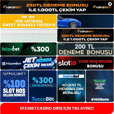
×
EFESBETCASİNO GİRİŞ İÇİN TIKLAYINIZ!