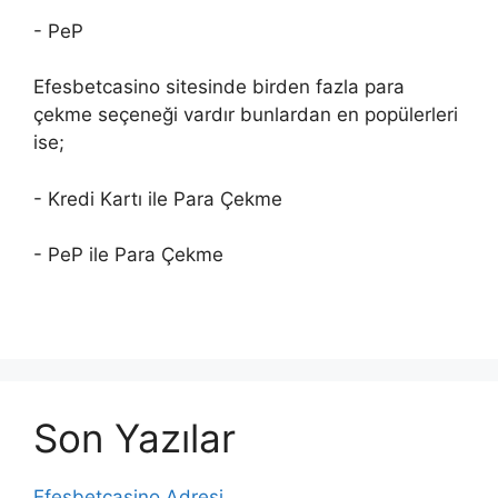
- PeP
Efesbetcasino sitesinde birden fazla para
çekme seçeneği vardır bunlardan en popülerleri
ise;
- Kredi Kartı ile Para Çekme
- PeP ile Para Çekme
Son Yazılar
Efesbetcasino Adresi