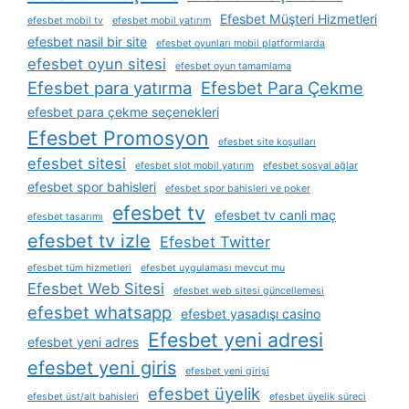
Efesbet Müşteri Hizmetleri
efesbet mobil tv
efesbet mobil yatırım
efesbet nasil bir site
efesbet oyunları mobil platformlarda
efesbet oyun sitesi
efesbet oyun tamamlama
Efesbet para yatırma
Efesbet Para Çekme
efesbet para çekme seçenekleri
Efesbet Promosyon
efesbet site koşulları
efesbet sitesi
efesbet slot mobil yatırım
efesbet sosyal ağlar
efesbet spor bahisleri
efesbet spor bahisleri ve poker
efesbet tv
efesbet tv canli maç
efesbet tasarımı
efesbet tv izle
Efesbet Twitter
efesbet tüm hizmetleri
efesbet uygulaması mevcut mu
Efesbet Web Sitesi
efesbet web sitesi güncellemesi
efesbet whatsapp
efesbet yasadışı casino
Efesbet yeni adresi
efesbet yeni adres
efesbet yeni giris
efesbet yeni girişi
efesbet üyelik
efesbet üst/alt bahisleri
efesbet üyelik süreci