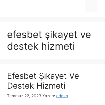
Menü
efesbet şikayet ve
destek hizmeti
Efesbet Şikayet Ve
Destek Hizmeti
Temmuz 22, 2023
Yazarı:
admin