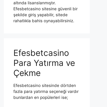
altında lisanslanmıştır.
Efesbetcasino sitesine güvenli bir
şekilde giriş yapabilir, sitede
rahatlıkla bahis oynayabilirsiniz.
Efesbetcasino
Para Yatırma ve
Çekme
Efesbetcasino sitesinde dörtden
fazla para yatırma seçeneği vardır
bunlardan en popülerleri ise;