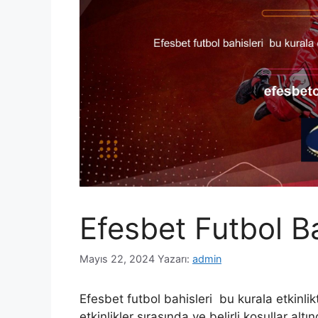
Efesbet Futbol Ba
Mayıs 22, 2024
Yazarı:
admin
Efesbet futbol bahisleri bu kurala etkinl
etkinlikler sırasında ve belirli koşullar al