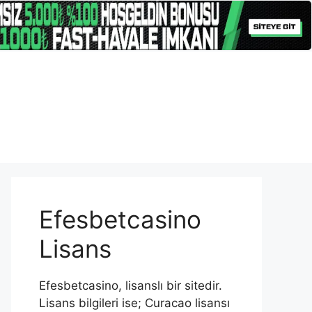
Efesbetcasino
Lisans
Efesbetcasino, lisanslı bir sitedir.
Lisans bilgileri ise; Curacao lisansı